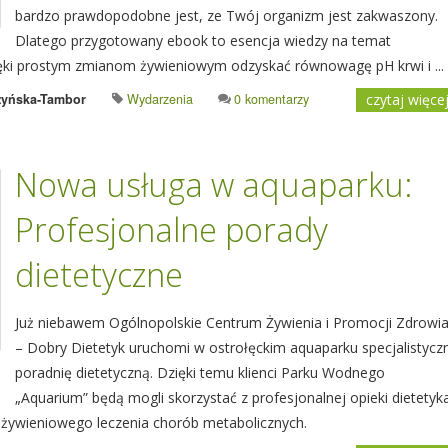
bardzo prawdopodobne jest, ze Twój organizm jest zakwaszony.
Dlatego przygotowany ebook to esencja wiedzy na temat
ki prostym zmianom żywieniowym odzyskać równowagę pH krwi i ...
zyńska-Tambor
Wydarzenia
0 komentarzy
czytaj więce
Nowa usługa w aquaparku:
Profesjonalne porady
dietetyczne
Już niebawem Ogólnopolskie Centrum Żywienia i Promocji Zdrowi
– Dobry Dietetyk uruchomi w ostrołęckim aquaparku specjalistycz
poradnię dietetyczną. Dzięki temu klienci Parku Wodnego
„Aquarium” będą mogli skorzystać z profesjonalnej opieki dietetyk
 żywieniowego leczenia chorób metabolicznych.